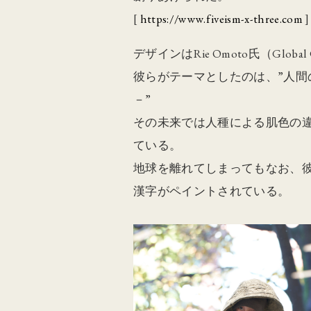
[
https://www.fiveism-x-three.com
]
デザインはRie Omoto氏（Global Cr
彼らがテーマとしたのは、”人
－”
その未来では人種による肌色の
ている。
地球を離れてしまってもなお、
漢字がペイントされている。