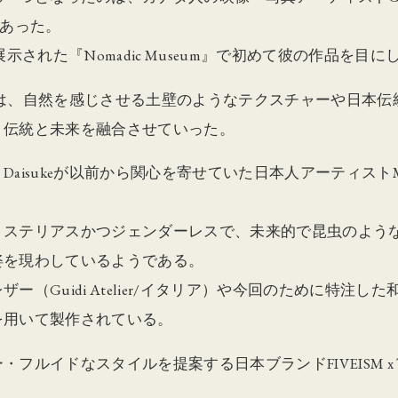
』であった。
京で展示された『Nomadic Museum』で初めて彼の作品
ukeは、自然を感じさせる土壁のようなテクスチャーや日本
、伝統と未来を融合させていった。
isukeが以前から関心を寄せていた日本人アーティストMot
ミステリアスかつジェンダーレスで、未来的で昆虫のよう
姿を現わしているようである。
（Guidi Atelier/イタリア）や今回のために特注し
を用いて製作されている。
フルイドなスタイルを提案する日本ブランドFIVEISM x