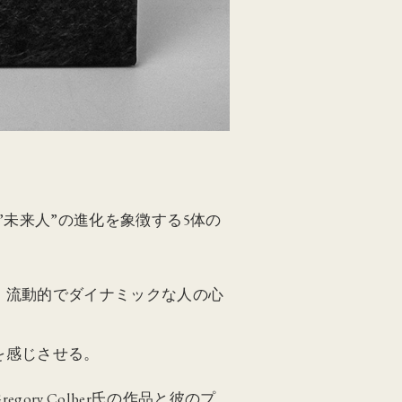
出た”未来人”の進化を象徴する5体の
、流動的でダイナミックな人の心
を感じさせる。
y Colber氏の作品と彼のプ