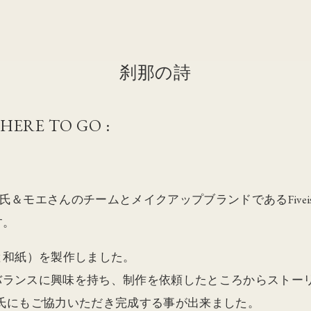
刹那の詩
HERE TO GO :
＆モエさんのチームとメイクアップブランドであるFiveism b
す。
と和紙）を製作しました。
幹バランスに興味を持ち、制作を依頼したところからストー
 HIROKI氏にもご協力いただき完成する事が出来ました。