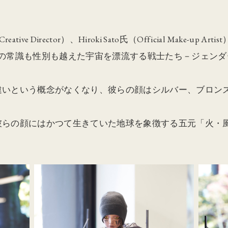
eative Director）、Hiroki Sato氏（Official Make-up
間の常識も性別も越えた宇宙を漂流する戦士たち－ジェン
違いという概念がなくなり、彼らの顔はシルバー、ブロン
彼らの顔にはかつて生きていた地球を象徴する五元「火・