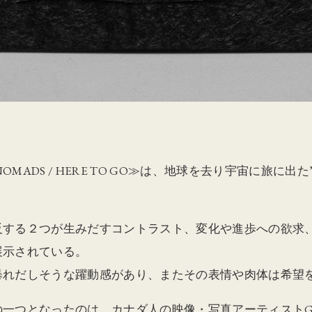
OMADS / HERE TO GO≫は、地球を去り宇宙に旅に
。
反する２つが生みだすコントラスト、変化や進歩への欲求
展示されている。
暴れだしそうな躍動感があり、またその表情や肉体は希望
つとなったのは、カナダ人の映像・写真アーティストGregor