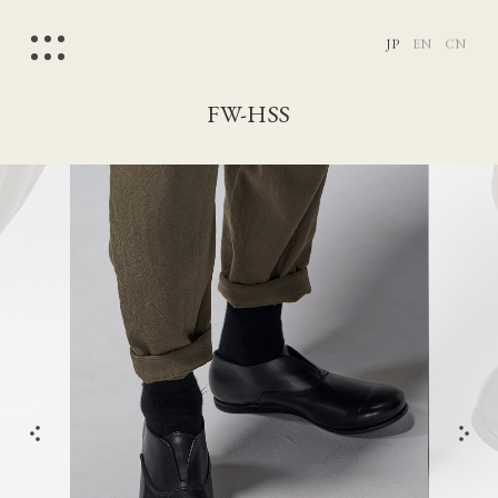
JP
EN
CN
FW-HSS