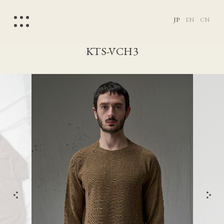
JP
EN
CN
KTS-VCH3