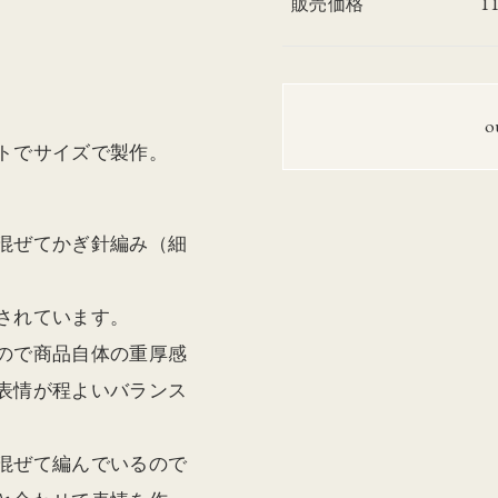
1
販売価格
o
トでサイズで製作。
混ぜてかぎ針編み（細
されています。
ので商品自体の重厚感
表情が程よいバランス
混ぜて編んでいるので